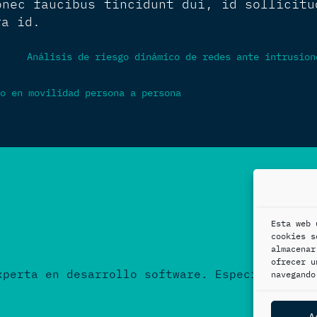
onec faucibus tincidunt dui, id sollicitu
ra id.
Análisis de riesgo dinámico de redes ante intrusion
o en movilidad persona a persona
Esta web 
cookies s
almacenar
ofrecer u
xperta en desarrollo software. Especializada 
navegando
A