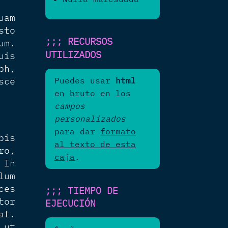
uam
sto
;;; RECURSOS
um.
UTILIZADOS
uis
bh,
sce
Puedes usar
html
en bruto en los
campos
personalizados
para dar
formato
pis
al texto de esta
ro,
caja
.
 In
lum
ces
;;; TIEMPO DE
tor
EJECUCIÓN
at.
 ut