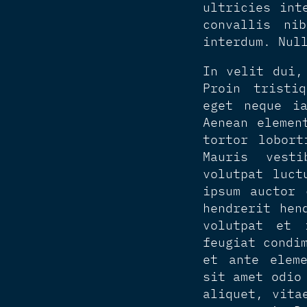
ultricies int
convallis ni
interdum. Nul
In velit dui,
Proin tristi
eget neque ia
Aenean elemen
tortor lobort
Mauris vest
volutpat luct
ipsum auctor 
hendrerit hen
volutpat et 
feugiat condi
et ante eleme
sit amet odio
aliquet, vita