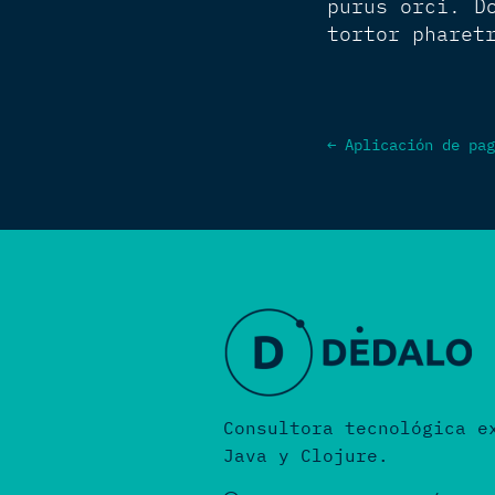
purus orci. D
tortor pharet
←
Aplicación de pag
Consultora tecnológica e
Java y Clojure.