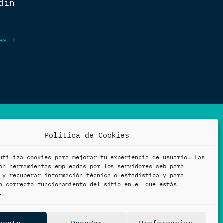
din
es
→
Política de Cookies
utiliza cookies para mejorar tu experiencia de usuario. Las
on herramientas empleadas por los servidores web para
 y recuperar información técnica o estadística y para
n correcto funcionamiento del sitio en el que estás
en sistemas basados en
.
cepto
Denegar
Preferencias