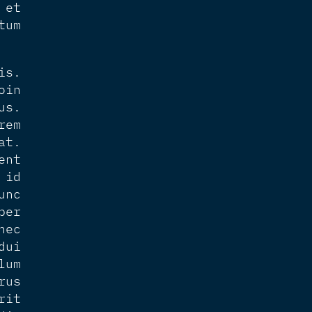
 et
tum
is.
oin
us.
rem
at.
ent
 id
unc
per
nec
dui
lum
rus
rit