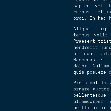
sapien vel l
cursus tellu
orci. In hac 
Aliquam turp
tempus velit
Praesent tris
hendrerit nun
ut nunc vita
Maecenas et 
dolor. Nullam
quis posuere 
Proin mattis 
ornare auctor
pellentesqu
ullamcorper
porttitor in 