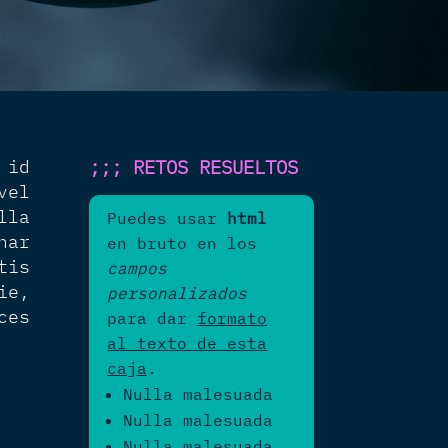
 id
;;; RETOS RESUELTOS
vel
lla
Puedes usar
html
nar
en bruto en los
tis
campos
ie,
personalizados
ces
para dar
formato
al texto de esta
caja
.
Nulla malesuada
Nulla malesuada
Nulla malesuada