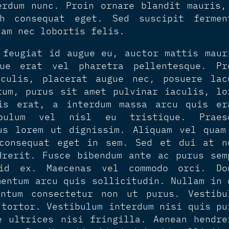
erdum nunc. Proin ornare blandit mauris,
bh consequat eget. Sed suscipit fermen
lam nec lobortis felis.
 feugiat id augue eu, auctor mattis maur
que erat vel pharetra pellentesque. Pr
culis, placerat augue nec, posuere lac
tum, purus sit amet pulvinar iaculis, lo
is erat, a interdum massa arcu quis er
ibulum vel nisl eu tristique. Praes
us lorem ut dignissim. Aliquam vel quam
consequat eget in sem. Sed et dui at n
drerit. Fusce bibendum ante ac purus sem
id ex. Maecenas vel commodo orci. Do
mentum arcu quis sollicitudin. Nullam in 
ntum consectetur non ut purus. Vestibu
 tortor. Vestibulum interdum nisi quis pu
e ultrices nisi fringilla. Aenean hendre