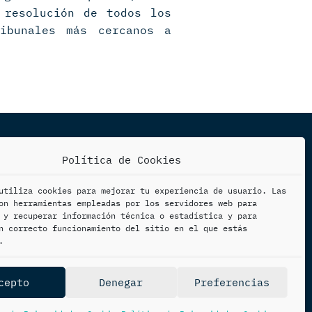
 resolución de todos los
ibunales más cercanos a
Política de Cookies
utiliza cookies para mejorar tu experiencia de usuario. Las
on herramientas empleadas por los servidores web para
 y recuperar información técnica o estadística y para
emas basados en Java y Clojure.
n correcto funcionamiento del sitio en el que estás
.
al
|
Política de Privacidad y
cepto
Denegar
Preferencias