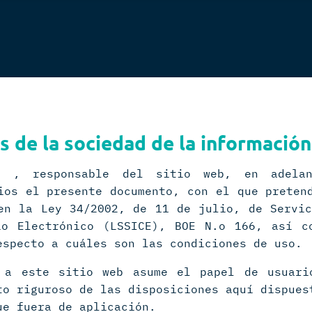
s de la sociedad de la información
. , responsable del sitio web, en adelan
ios el presente documento, con el que preten
en la Ley 34/2002, de 11 de julio, de Servi
io Electrónico (LSSICE), BOE N.o 166, así c
especto a cuáles son las condiciones de uso.
 a este sitio web asume el papel de usuari
to riguroso de las disposiciones aquí dispues
ue fuera de aplicación.