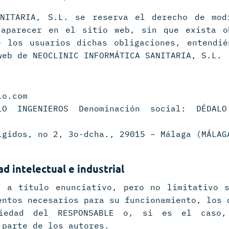
ANITARIA, S.L. se reserva el derecho de mod
 aparecer en el sitio web, sin que exista o
e los usuarios dichas obligaciones, entendié
web de NEOCLINIC INFORMÁTICA SANITARIA, S.L.
lo.com
LO INGENIEROS Denominación social: DÉDAL
igidos, no 2, 3o-dcha., 29015 – Málaga (MÁLAG
d intelectual e industrial
o a título enunciativo, pero no limitativo s
entos necesarios para su funcionamiento, los 
piedad del RESPONSABLE o, si es el caso,
 parte de los autores.