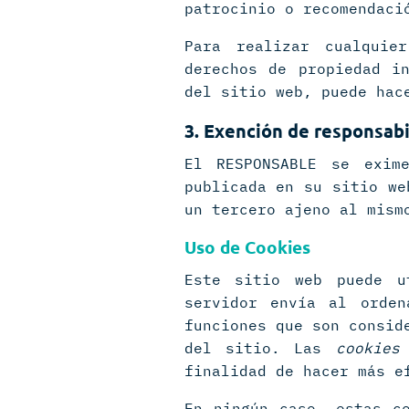
patrocinio o recomendaci
Para realizar cualquie
derechos de propiedad i
del sitio web, puede hac
3. Exención de responsab
El RESPONSABLE se exim
publicada en su sitio we
un tercero ajeno al mism
Uso de Cookies
Este sitio web puede u
servidor envía al orden
funciones que son consid
del sitio. Las
cookies
finalidad de hacer más e
En ningún caso, estas c